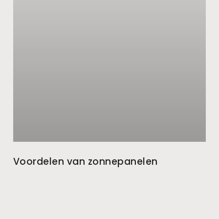
Voordelen van zonnepanelen
Zonnepanelen zijn een populaire keuze geworden voor
huiseigenaren en bedrijven die op zoek zijn naar
alternatieve energiebronnen. Ze bieden tal van
voordelen, waaronder financiële besparingen,