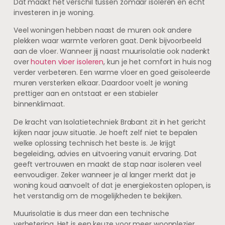
Dat maakt het verschil tussen zomaar isoleren en echt
investeren in je woning.
Veel woningen hebben naast de muren ook andere
plekken waar warmte verloren gaat. Denk bijvoorbeeld
aan de vloer. Wanneer jij naast muurisolatie ook nadenkt
over
houten vloer isoleren
, kun je het comfort in huis nog
verder verbeteren. Een warme vloer en goed geïsoleerde
muren versterken elkaar. Daardoor voelt je woning
prettiger aan en ontstaat er een stabieler
binnenklimaat.
De kracht van Isolatietechniek Brabant zit in het gericht
kijken naar jouw situatie. Je hoeft zelf niet te bepalen
welke oplossing technisch het beste is. Je krijgt
begeleiding, advies en uitvoering vanuit ervaring. Dat
geeft vertrouwen en maakt de stap naar isoleren veel
eenvoudiger. Zeker wanneer je al langer merkt dat je
woning koud aanvoelt of dat je energiekosten oplopen, is
het verstandig om de mogelijkheden te bekijken.
Muurisolatie is dus meer dan een technische
verbetering. Het is een keuze voor meer woonplezier,